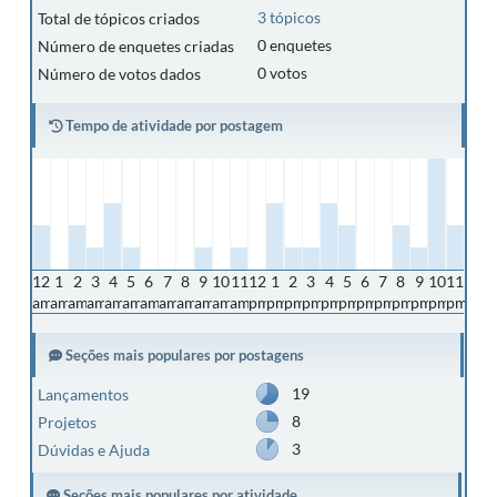
3 tópicos
Total de tópicos criados
0 enquetes
Número de enquetes criadas
0 votos
Número de votos dados
Tempo de atividade por postagem
12
1
2
3
4
5
6
7
8
9
10
11
12
1
2
3
4
5
6
7
8
9
10
11
am
am
am
am
am
am
am
am
am
am
am
am
pm
pm
pm
pm
pm
pm
pm
pm
pm
pm
pm
pm
Seções mais populares por postagens
19
Lançamentos
8
Projetos
3
Dúvidas e Ajuda
Seções mais populares por atividade