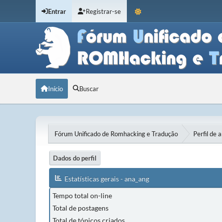
Entrar
Registrar-se
Início
Buscar
Fórum Unificado de Romhacking e Tradução
Perfil de 
Dados do perfil
Estatísticas gerais - ana_ang
Tempo total on-line
Total de postagens
Total de tópicos criados