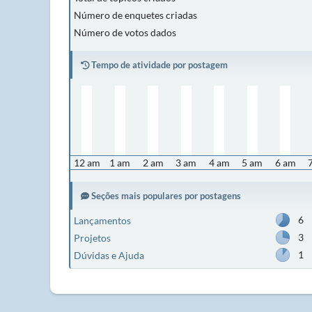
Número de enquetes criadas
Número de votos dados
Tempo de atividade por postagem
12 am
1 am
2 am
3 am
4 am
5 am
6 am
Seções mais populares por postagens
6
Lançamentos
3
Projetos
1
Dúvidas e Ajuda