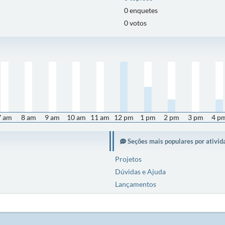
0 enquetes
0 votos
7 am
8 am
9 am
10 am
11 am
12 pm
1 pm
2 pm
3 pm
4 p
Seções mais populares por ativid
Projetos
Dúvidas e Ajuda
Lançamentos