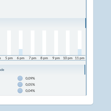
m
5 pm
6 pm
7 pm
8 pm
9 pm
10 pm
11 pm
ade
0,09%
0,05%
0,04%