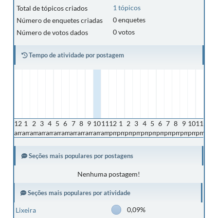
1 tópicos
Total de tópicos criados
0 enquetes
Número de enquetes criadas
0 votos
Número de votos dados
Tempo de atividade por postagem
12
1
2
3
4
5
6
7
8
9
10
11
12
1
2
3
4
5
6
7
8
9
10
11
am
am
am
am
am
am
am
am
am
am
am
am
pm
pm
pm
pm
pm
pm
pm
pm
pm
pm
pm
pm
Seções mais populares por postagens
Nenhuma postagem!
Seções mais populares por atividade
0,09%
Lixeira