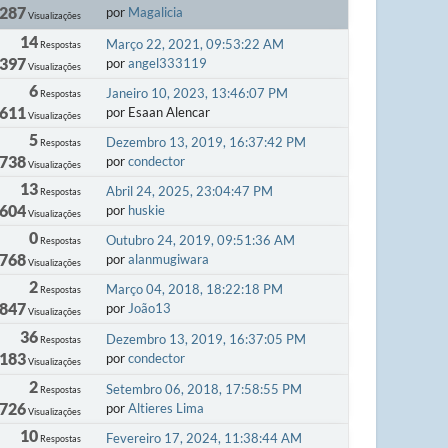
 287
por
Magalicia
Visualizações
14
Março 22, 2021, 09:53:22 AM
Respostas
 397
por
angel333119
Visualizações
6
Janeiro 10, 2023, 13:46:07 PM
Respostas
 611
por Esaan Alencar
Visualizações
5
Dezembro 13, 2019, 16:37:42 PM
Respostas
 738
por
condector
Visualizações
13
Abril 24, 2025, 23:04:47 PM
Respostas
 604
por
huskie
Visualizações
0
Outubro 24, 2019, 09:51:36 AM
Respostas
 768
por
alanmugiwara
Visualizações
2
Março 04, 2018, 18:22:18 PM
Respostas
 847
por
João13
Visualizações
36
Dezembro 13, 2019, 16:37:05 PM
Respostas
 183
por
condector
Visualizações
2
Setembro 06, 2018, 17:58:55 PM
Respostas
 726
por
Altieres Lima
Visualizações
10
Fevereiro 17, 2024, 11:38:44 AM
Respostas