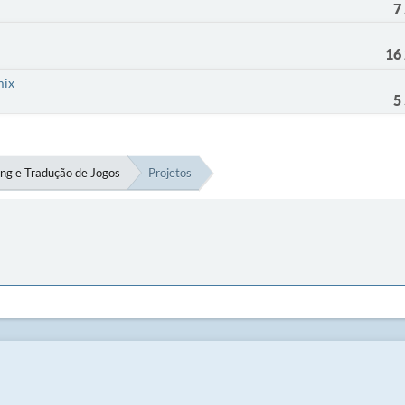
7
16
mix
5
ng e Tradução de Jogos
Projetos