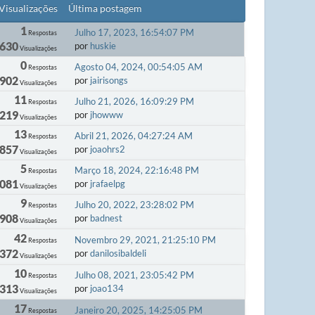
Visualizações
Última postagem
1
Julho 17, 2023, 16:54:07 PM
Respostas
 630
por
huskie
Visualizações
0
Agosto 04, 2024, 00:54:05 AM
Respostas
 902
por
jairisongs
Visualizações
11
Julho 21, 2026, 16:09:29 PM
Respostas
 219
por
jhowww
Visualizações
13
Abril 21, 2026, 04:27:24 AM
Respostas
 857
por
joaohrs2
Visualizações
5
Março 18, 2024, 22:16:48 PM
Respostas
 081
por
jrafaelpg
Visualizações
9
Julho 20, 2022, 23:28:02 PM
Respostas
 908
por
badnest
Visualizações
42
Novembro 29, 2021, 21:25:10 PM
Respostas
 372
por
danilosibaldeli
Visualizações
10
Julho 08, 2021, 23:05:42 PM
Respostas
 313
por
joao134
Visualizações
17
Janeiro 20, 2025, 14:25:05 PM
Respostas