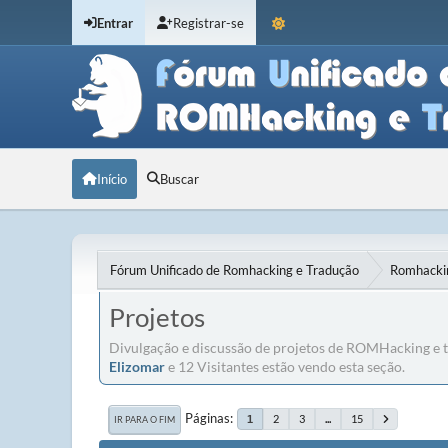
Entrar
Registrar-se
Início
Buscar
Fórum Unificado de Romhacking e Tradução
Romhackin
Projetos
Divulgação e discussão de projetos de ROMHacking e t
Elizomar
e 12 Visitantes estão vendo esta seção.
Páginas
2
3
...
15
1
IR PARA O FIM