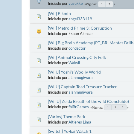
Iniciado por
yusukke
Páginas
1
2
[Wii] Pikmin
Iniciado por
angel333119
[WII] Metroid Prime 3: Corruption
Iniciado por Esaan Alencar
[WII] Big Brain Academy (PT_BR: Mentes Brilh
Iniciado por
condector
[Wii] Animal Crossing City Folk
Iniciado por
Walwii
[WIIU] Yoshi's Woolly World
Iniciado por
alanmugiwara
[WiiU] Captain Toad Treasure Tracker
Iniciado por
alanmugiwara
[Wii U] Zelda Breath of the wild (Concluído)
Iniciado por
fbiBrGames
Páginas
1
2
3
[Vários] Theme Park
Iniciado por
Altieres Lima
[Switch] Yo-kai Watch 1