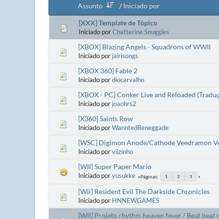
Assunto
/
Iniciado por
[XXX] Template de Tópico
Iniciado por
Chatterine Snuggles
[XBOX] Blazing Angels - Squadrons of WWII
Iniciado por
jairisongs
[XBOX 360] Fable 2
Iniciado por
diocarvalho
[XBOX - PC] Conker Live and Reloaded (Tr
Iniciado por
joaohrs2
[X360] Saints Row
Iniciado por
WanntedReneggade
[WSC] Digimon Anode/Cathode Veedramon Ver
Iniciado por
viizinho
[WII] Super Paper Mario
Iniciado por
yusukke
Páginas
1
2
3
[Wii] Resident Evil The Darkside Chronicles
Iniciado por
HNNEWGAMES
[WII] Projeto rhythm heaven fever / Beat beat 