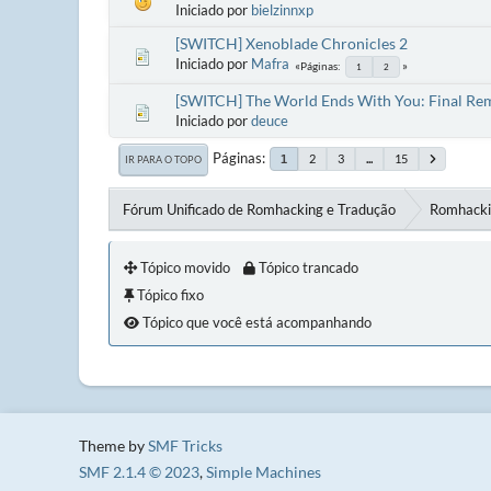
Iniciado por
bielzinnxp
[SWITCH] Xenoblade Chronicles 2
Iniciado por
Mafra
Páginas
1
2
[SWITCH] The World Ends With You: Final Re
Iniciado por
deuce
Páginas
2
3
...
15
1
IR PARA O TOPO
Fórum Unificado de Romhacking e Tradução
Romhacki
Tópico movido
Tópico trancado
Tópico fixo
Tópico que você está acompanhando
Theme by
SMF Tricks
SMF 2.1.4 © 2023
,
Simple Machines