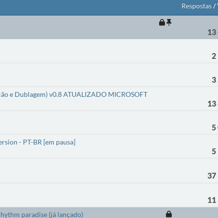
Respostas
/
13
2
3
adução e Dublagem) v0.8 ATUALIZADO MICROSOFT
13
5
sion - PT-BR [em pausa]
5
37
11
rhythm paradise (já lançado)