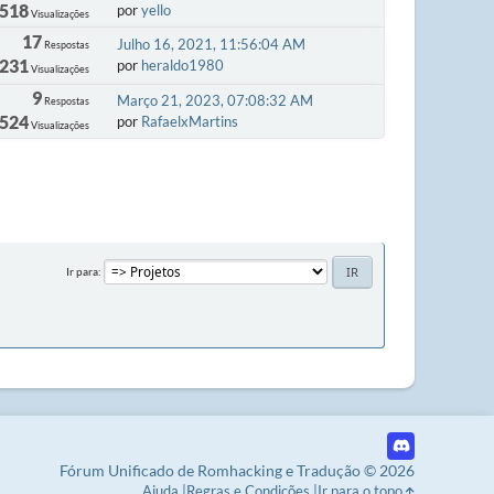
 518
por
yello
Visualizações
17
Julho 16, 2021, 11:56:04 AM
Respostas
 231
por
heraldo1980
Visualizações
9
Março 21, 2023, 07:08:32 AM
Respostas
 524
por
RafaelxMartins
Visualizações
Ir para
Fórum Unificado de Romhacking e Tradução © 2026
Ajuda
Regras e Condições
Ir para o topo