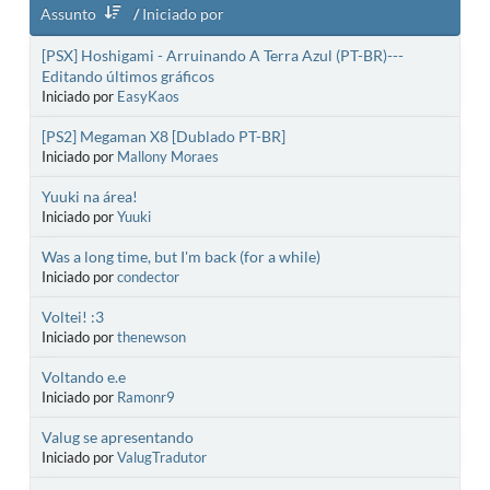
Assunto
/
Iniciado por
[PSX] Hoshigami - Arruinando A Terra Azul (PT-BR)---
Editando últimos gráficos
Iniciado por
EasyKaos
[PS2] Megaman X8 [Dublado PT-BR]
Iniciado por
Mallony Moraes
Yuuki na área!
Iniciado por
Yuuki
Was a long time, but I'm back (for a while)
Iniciado por
condector
Voltei! :3
Iniciado por
thenewson
Voltando e.e
Iniciado por
Ramonr9
Valug se apresentando
Iniciado por
ValugTradutor