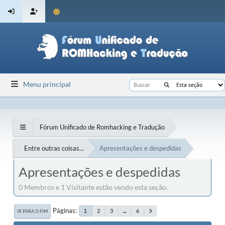
Menu principal
Fórum Unificado de Romhacking e Tradução
Entre outras coisas...
Apresentações e despedidas
Apresentações e despedidas
0 Membros e 1 Visitante estão vendo esta seção.
Páginas
2
3
...
6
1
IR PARA O FIM