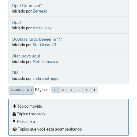
Opa! Como vai?
Iniciado por
Zerneaz
Opa!
Iniciado por
Astral play
Ooolaaa, tudo beeeeiim???
Iniciado por
StarOcean23
Olar, novo aqui!
Iniciado por
NateDamasca
Olá... !
Iniciado por
srchronotrigger
Páginas
2
3
...
6
1
IR PARA O TOPO
Tópico movido
Tópico trancado
Tópico fixo
Tópico que você está acompanhando